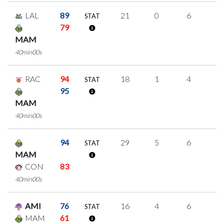
LAL
89
21
0
6
3
STAT
79
MAM
40min00s
RAC
94
18
1
4
3
STAT
95
MAM
40min00s
94
29
5
6
4
STAT
MAM
CON
83
40min00s
AMI
76
16
4
6
0
STAT
MAM
61