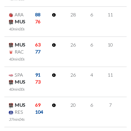
ARA
88
28
6
11
0
MUS
76
40min00s
MUS
63
26
6
10
0
RAC
77
40min00s
SPA
91
26
4
11
0
MUS
73
40min00s
MUS
69
20
6
7
0
RES
104
37min04s