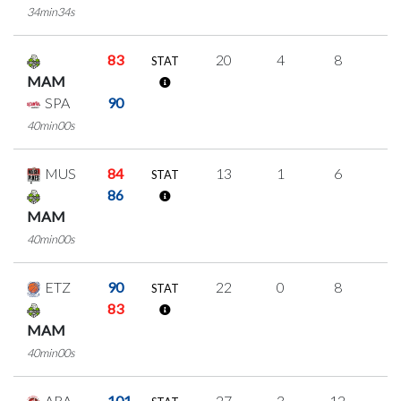
34min34s
83
20
4
8
0
STAT
MAM
SPA
90
40min00s
MUS
84
13
1
6
0
STAT
86
MAM
40min00s
ETZ
90
22
0
8
2
STAT
83
MAM
40min00s
ARA
101
27
3
12
0