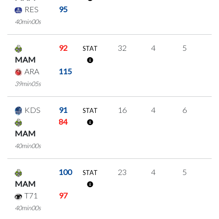
RES
95
40min00s
92
32
4
5
6
STAT
MAM
ARA
115
39min05s
KDS
91
16
4
6
0
STAT
84
MAM
40min00s
100
23
4
5
3
STAT
MAM
T71
97
40min00s