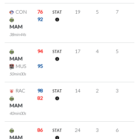
CON
76
19
5
7
0
STAT
92
MAM
38min44s
94
17
4
5
1
STAT
MAM
MUS
95
50min00s
RAC
98
14
2
3
2
STAT
82
MAM
40min00s
86
24
3
6
3
STAT
MAM