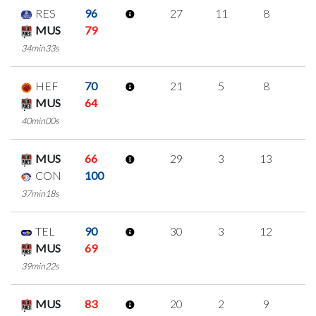
RES
96
27
11
8
0
MUS
79
34min33s
HEF
70
21
5
8
0
MUS
64
40min00s
MUS
66
29
3
13
0
CON
100
37min18s
TEL
90
30
3
12
1
MUS
69
39min22s
MUS
83
20
2
9
0