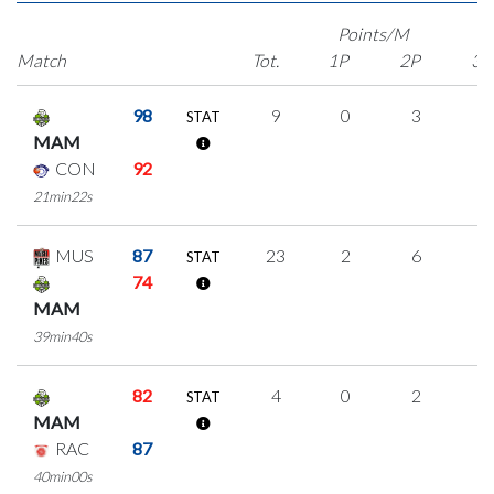
Points/M
Match
Tot.
1P
2P
3P
98
9
0
3
1
STAT
MAM
CON
92
21min22s
MUS
87
23
2
6
3
STAT
74
MAM
39min40s
82
4
0
2
0
STAT
MAM
RAC
87
40min00s