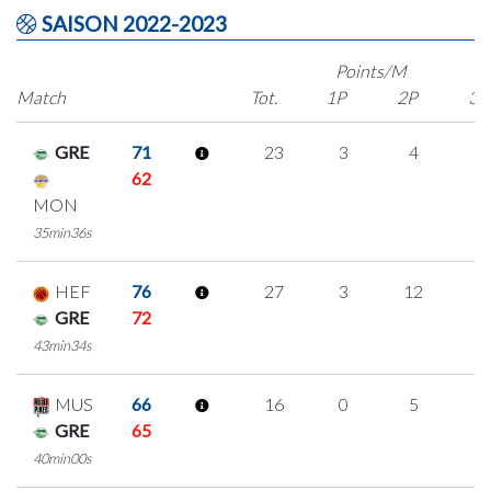
SAISON 2022-2023
Points/M
Match
Tot.
1P
2P
3P
GRE
71
23
3
4
4
62
MON
35min36s
HEF
76
27
3
12
0
GRE
72
43min34s
MUS
66
16
0
5
2
GRE
65
40min00s