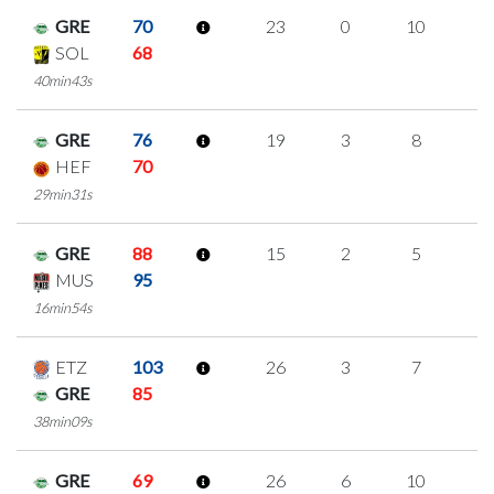
GRE
70
23
0
10
1
SOL
68
40min43s
GRE
76
19
3
8
0
HEF
70
29min31s
GRE
88
15
2
5
1
MUS
95
16min54s
ETZ
103
26
3
7
3
GRE
85
38min09s
GRE
69
26
6
10
0