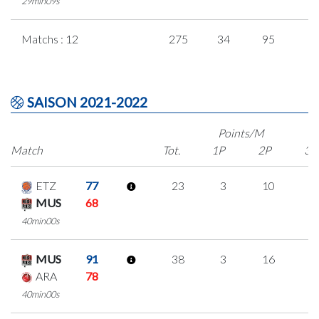
29min09s
Matchs : 12
275
34
95
1
SAISON 2021-2022
Points/M
Match
Tot.
1P
2P
3P
ETZ
77
23
3
10
0
MUS
68
40min00s
MUS
91
38
3
16
1
ARA
78
40min00s