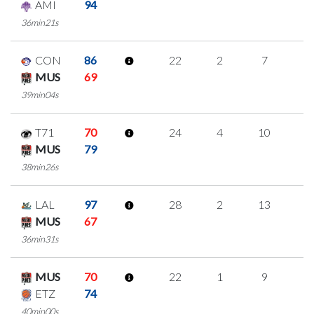
AMI
94
36min21s
CON
86
22
2
7
2
MUS
69
39min04s
T71
70
24
4
10
0
MUS
79
38min26s
LAL
97
28
2
13
0
MUS
67
36min31s
MUS
70
22
1
9
1
ETZ
74
40min00s