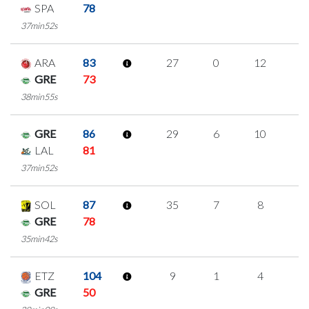
SPA
78
37min52s
ARA
83
27
0
12
1
GRE
73
38min55s
GRE
86
29
6
10
1
LAL
81
37min52s
SOL
87
35
7
8
4
GRE
78
35min42s
ETZ
104
9
1
4
0
GRE
50