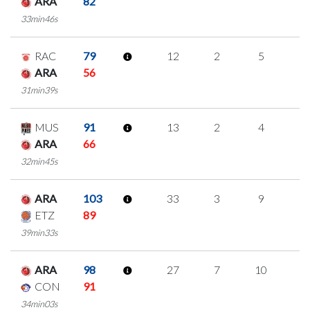
ARA
82
33min46s
RAC
79
12
2
5
0
ARA
56
31min39s
MUS
91
13
2
4
1
ARA
66
32min45s
ARA
103
33
3
9
4
ETZ
89
39min33s
ARA
98
27
7
10
0
CON
91
34min03s