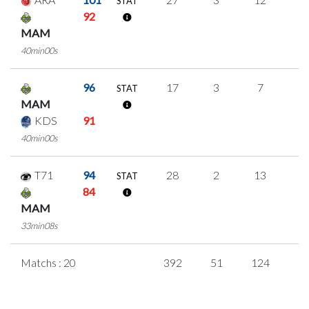
STAT
92
MAM
40min00s
96
17
3
7
0
STAT
MAM
KDS
91
40min00s
T71
94
28
2
13
0
STAT
84
MAM
33min08s
Matchs : 20
392
51
124
3