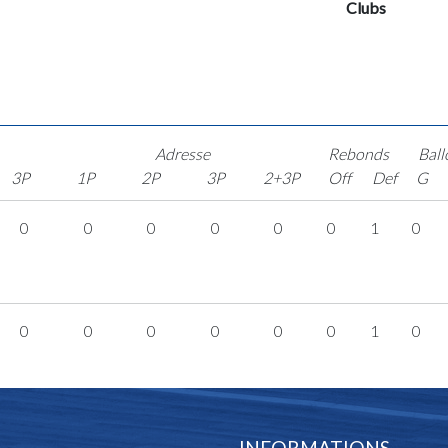
Clubs
Adresse
Rebonds
Ball
3P
1P
2P
3P
2+3P
Off
Def
G
0
0
0
0
0
0
1
0
0
0
0
0
0
0
1
0
INFORMATIONS