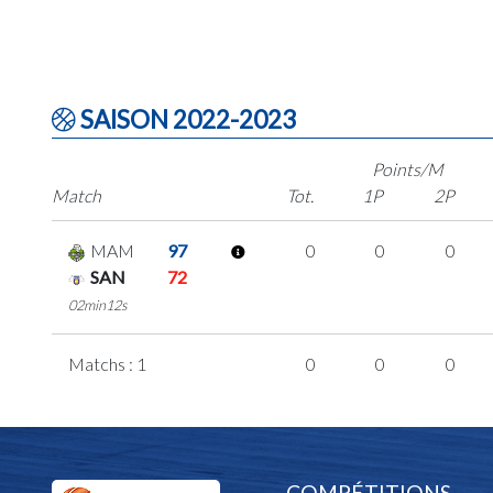
SAISON 2022-2023
Points/M
Match
Tot.
1P
2P
MAM
97
0
0
0
SAN
72
02min12s
Matchs : 1
0
0
0
COMPÉTITIONS