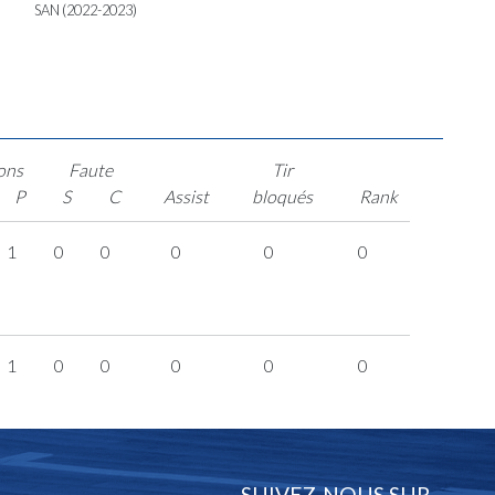
SAN (2022-2023)
ons
Faute
Tir
P
S
C
Assist
bloqués
Rank
1
0
0
0
0
0
1
0
0
0
0
0
SUIVEZ-NOUS SUR