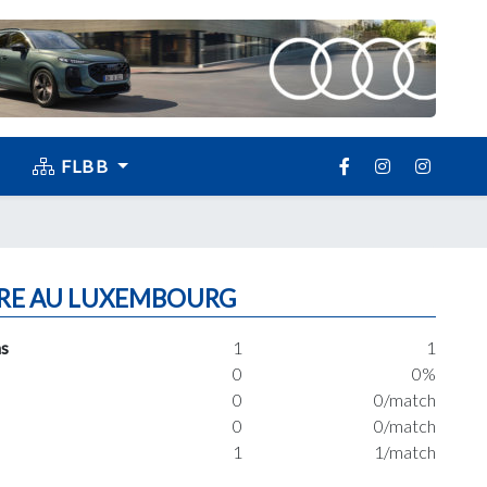
FLBB
RE AU LUXEMBOURG
s
1
1
0
0%
0
0/match
0
0/match
1
1/match