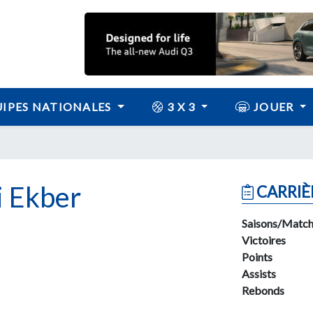
IPES NATIONALES
3 X 3
JOUER
 Ekber
CARRIÈ
Saisons/Match
Victoires
Points
Assists
Rebonds