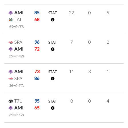
AMI
85
22
0
5
4
STAT
LAL
68
40min00s
SPA
96
7
0
2
1
STAT
AMI
72
29min42s
AMI
73
11
3
1
2
STAT
SPA
86
36min57s
T71
95
8
0
4
0
STAT
AMI
65
29min57s