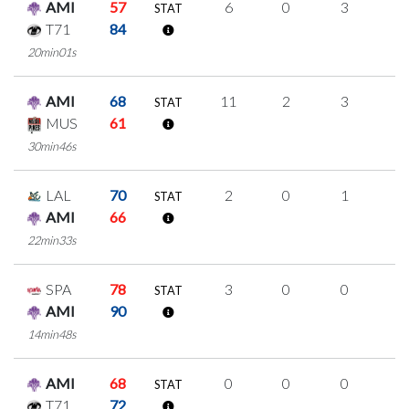
AMI
57
6
0
3
0
STAT
T71
84
20min01s
AMI
68
11
2
3
1
STAT
MUS
61
30min46s
LAL
70
2
0
1
0
STAT
AMI
66
22min33s
SPA
78
3
0
0
1
STAT
AMI
90
14min48s
AMI
68
0
0
0
0
STAT
T71
72