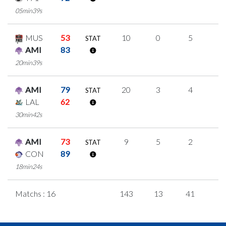
05min39s
MUS
53
10
0
5
0
STAT
AMI
83
20min39s
AMI
79
20
3
4
3
STAT
LAL
62
30min42s
AMI
73
9
5
2
0
STAT
CON
89
18min24s
Matchs : 16
143
13
41
1