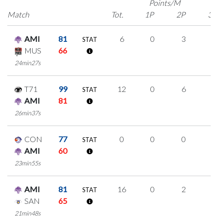
Points/M
Match
Tot.
1P
2P
3P
AMI
81
6
0
3
0
STAT
MUS
66
24min27s
T71
99
12
0
6
0
STAT
AMI
81
26min37s
CON
77
0
0
0
0
STAT
AMI
60
23min55s
AMI
81
16
0
2
4
STAT
SAN
65
21min48s