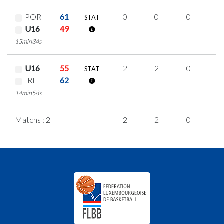
POR
61
0
0
0
0
STAT
U16
49
15min34s
U16
55
2
2
0
0
STAT
IRL
62
14min58s
Matchs : 2
2
2
0
0