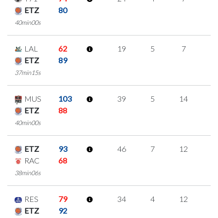
ETZ
80
40min00s
LAL
62
19
5
7
0
ETZ
89
37min15s
MUS
103
39
5
14
2
ETZ
88
40min00s
ETZ
93
46
7
12
5
RAC
68
38min06s
RES
79
34
4
12
2
ETZ
92