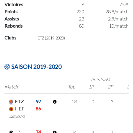
Victoires
6
75%
Points
230
28.8/match
Assists
23
2.9/match
Rebonds
80
10/match
Clubs
ETZ (2019-2020)
SAISON 2019-2020
Points/M
Match
Tot.
1P
2P
3P
ETZ
97
18
0
3
4
HEF
86
32min07s
T71
74
24
4
7
2