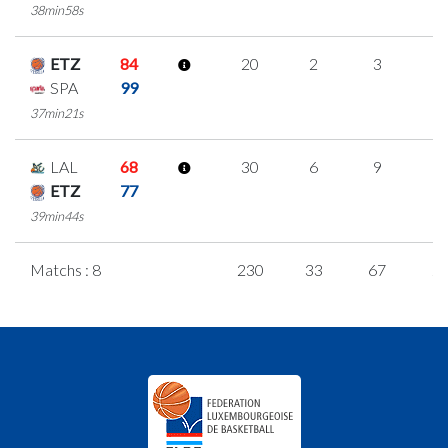
38min58s
ETZ
84
20
2
3
4
SPA
99
37min21s
LAL
68
30
6
9
2
ETZ
77
39min44s
Matchs : 8
230
33
67
2