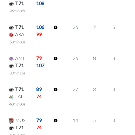
T71
108
26min09s
T71
106
26
7
5
3
ARA
99
50min00s
AMI
79
26
8
3
4
T71
107
38min16s
T71
89
27
3
3
6
LAL
74
40min00s
MUS
79
14
5
3
1
T71
74