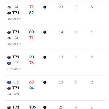
LAL
71
23
7
5
2
T71
82
40min00s
T71
80
14
2
6
0
LAL
71
40min00s
T71
93
13
3
2
2
RES
76
37min58s
RES
68
13
0
2
3
T71
94
34min31s
T71
106
25
4
6
3