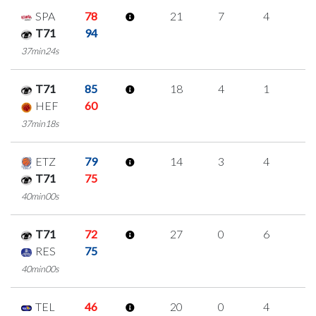
SPA
78
21
7
4
2
T71
94
37min24s
T71
85
18
4
1
4
HEF
60
37min18s
ETZ
79
14
3
4
1
T71
75
40min00s
T71
72
27
0
6
5
RES
75
40min00s
TEL
46
20
0
4
4