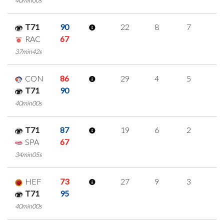
40min00s
T71
90
22
8
7
0
RAC
67
37min42s
CON
86
29
4
5
5
T71
90
40min00s
T71
87
19
6
2
3
SPA
67
34min05s
HEF
73
27
9
3
4
T71
95
40min00s