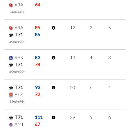
ARA
64
34min42s
ARA
85
12
2
5
0
T71
86
40min00s
RES
83
13
4
3
1
T71
78
40min00s
T71
93
20
6
4
2
ETZ
72
33min48s
T71
111
29
5
6
4
AMI
67