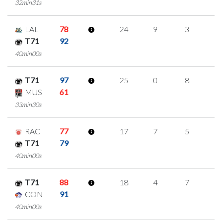
32min31s
LAL
78
24
9
3
3
T71
92
40min00s
T71
97
25
0
8
3
MUS
61
33min30s
RAC
77
17
7
5
0
T71
79
40min00s
T71
88
18
4
7
0
CON
91
40min00s