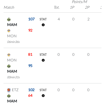
Points/M
Match
Tot.
1P
2P
3P
107
4
0
2
0
STAT
MAM
92
MON
06min36s
81
0
0
0
0
STAT
MON
95
MAM
00min31s
ETZ
102
0
0
0
0
STAT
64
MAM