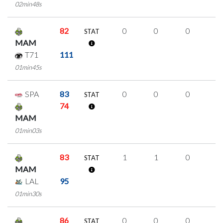
02min48s
82
0
0
0
0
STAT
MAM
T71
111
01min45s
SPA
83
0
0
0
0
STAT
74
MAM
01min03s
83
1
1
0
0
STAT
MAM
LAL
95
01min30s
86
0
0
0
0
STAT