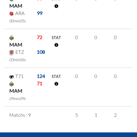
MAM
ARA
99
00min05s
72
0
0
0
0
STAT
MAM
ETZ
108
03min06s
T71
124
0
0
0
0
STAT
71
MAM
09min09s
Matchs : 9
5
1
2
0