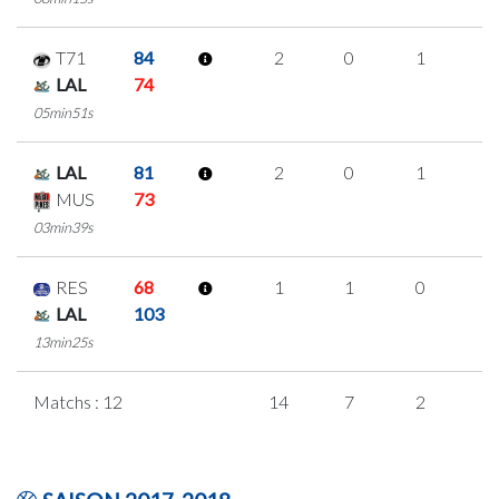
T71
84
2
0
1
0
LAL
74
05min51s
LAL
81
2
0
1
0
MUS
73
03min39s
RES
68
1
1
0
0
LAL
103
13min25s
Matchs : 12
14
7
2
1