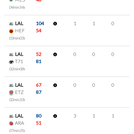
04min54s
LAL
104
1
1
0
0
HEF
54
03min03s
LAL
52
0
0
0
0
T71
81
02min08s
LAL
67
0
0
0
0
ETZ
87
02min33s
LAL
80
3
1
1
0
ARA
51
07min35s