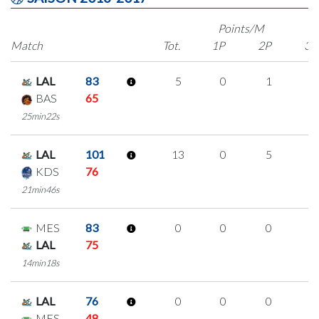
Points/M
Match
Tot.
1P
2P
3P
LAL
83
5
0
1
1
BAS
65
25min22s
LAL
101
13
0
5
1
KDS
76
21min46s
MES
83
0
0
0
0
LAL
75
14min18s
LAL
76
0
0
0
0
MES
48