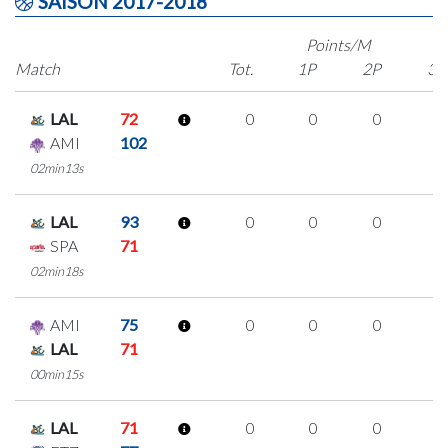
SAISON 2017-2018
Points/M
Match
Tot.
1P
2P
3P
LAL
72
0
0
0
0
AMI
102
02min13s
LAL
93
0
0
0
0
SPA
71
02min18s
AMI
75
0
0
0
0
LAL
71
00min15s
LAL
71
0
0
0
0