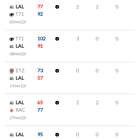
LAL
77
2
2
0
0
T71
92
01min22s
T71
102
3
0
0
1
LAL
91
08min02s
ETZ
73
0
0
0
0
LAL
57
11min12s
LAL
65
2
2
0
0
RAC
77
27min22s
LAL
95
0
0
0
0