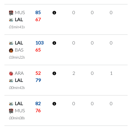
MUS
85
0
0
0
0
LAL
67
01min41s
LAL
103
0
0
0
0
BAS
65
03min22s
ARA
52
2
0
1
0
LAL
79
00min43s
LAL
82
0
0
0
0
MUS
76
00min08s