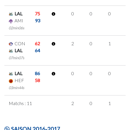
LAL
75
0
0
0
0
AMI
93
02min06s
CON
62
2
0
1
0
LAL
64
07min07s
LAL
86
0
0
0
0
HEF
58
03min44s
Matchs : 11
2
0
1
0
SAISON 2016-2017