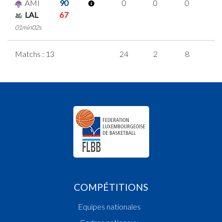
AMI
90
0
0
0
0
LAL
67
01min02s
Matchs : 13
24
2
8
2
COMPÉTITIONS
Equipes nationales