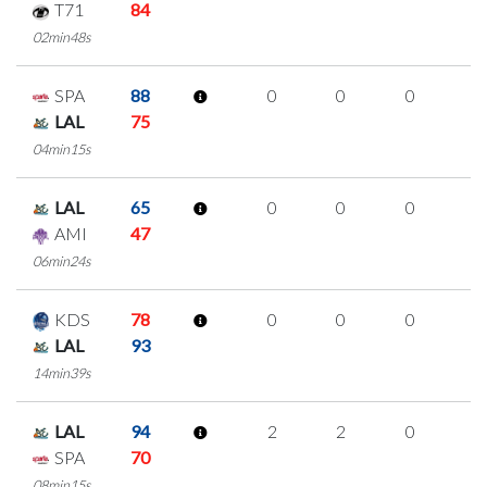
T71
84
02min48s
SPA
88
0
0
0
0
LAL
75
04min15s
LAL
65
0
0
0
0
AMI
47
06min24s
KDS
78
0
0
0
0
LAL
93
14min39s
LAL
94
2
2
0
0
SPA
70
08min15s