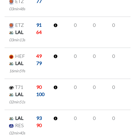
ETZ
77
03min48s
ETZ
91
0
0
0
0
LAL
64
03min13s
HEF
49
0
0
0
0
LAL
79
16min59s
T71
90
0
0
0
0
LAL
100
02min51s
LAL
93
0
0
0
0
RES
90
02min40s