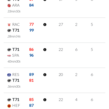
ARA
84
33min50s
RAC
77
27
2
5
5
T71
99
28min54s
T71
86
22
6
5
2
SPA
96
40min00s
RES
89
20
2
6
2
T71
81
36min00s
T71
85
22
4
6
2
HEF
87