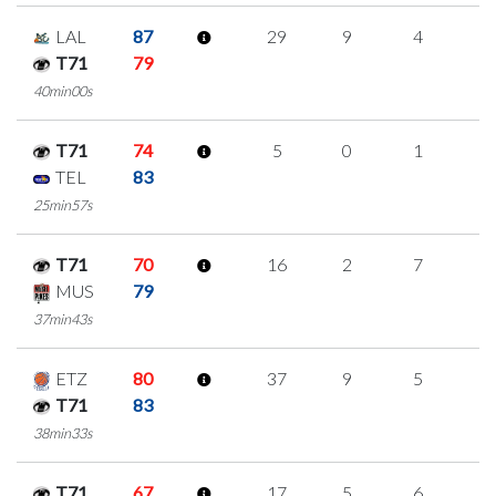
LAL
87
29
9
4
4
T71
79
40min00s
T71
74
5
0
1
1
TEL
83
25min57s
T71
70
16
2
7
0
MUS
79
37min43s
ETZ
80
37
9
5
6
T71
83
38min33s
T71
67
17
5
6
0