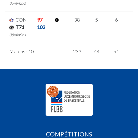
36min37s
CON
97
38
5
6
7
T71
102
38min06s
Matchs : 10
233
44
51
2
COMPÉTITIONS