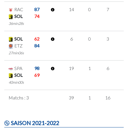
RAC
87
14
0
7
0
SOL
74
36min28s
SOL
62
6
0
3
0
ETZ
84
27min06s
SPA
98
19
1
6
2
SOL
69
40min00s
Matchs : 3
39
1
16
2
SAISON 2021-2022