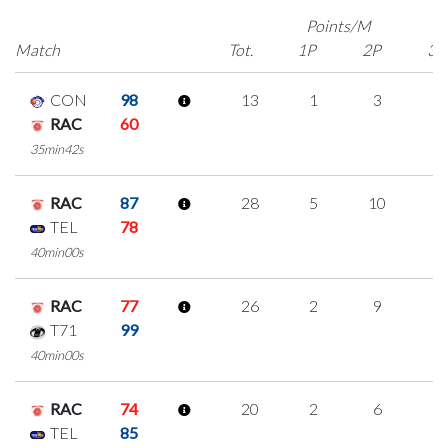
Points/M
Match
Tot.
1P
2P
3P
CON
98
13
1
3
2
RAC
60
35min42s
RAC
87
28
5
10
1
TEL
78
40min00s
RAC
77
26
2
9
2
T71
99
40min00s
RAC
74
20
2
6
2
TEL
85