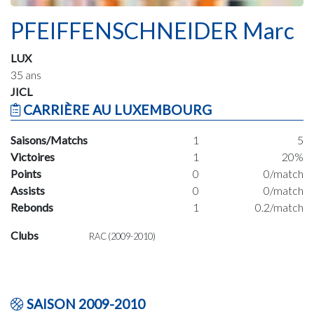
PFEIFFENSCHNEIDER Marc
LUX
35 ans
JICL
CARRIÈRE AU LUXEMBOURG
Saisons/Matchs
1
5
Victoires
1
20%
Points
0
0/match
Assists
0
0/match
Rebonds
1
0.2/match
Clubs
RAC (2009-2010)
SAISON 2009-2010