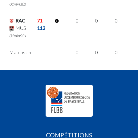
01min10s
RAC
71
0
0
0
0
MUS
112
01min03s
Matchs : 5
0
0
0
0
COMPÉTITIONS