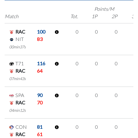
Points/M
Match
Tot.
1P
2P
3P
RAC
100
0
0
0
0
NIT
83
00min37s
T71
116
0
0
0
0
RAC
64
07min43s
SPA
90
0
0
0
0
RAC
70
04min12s
CON
81
0
0
0
0
RAC
61