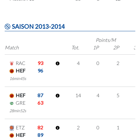
SAISON 2013-2014
Points/M
Match
Tot.
1P
2P
3P
RAC
93
4
0
2
0
HEF
96
16min45s
HEF
87
14
4
5
0
GRE
63
28min52s
ETZ
82
2
0
1
0
HEF
89