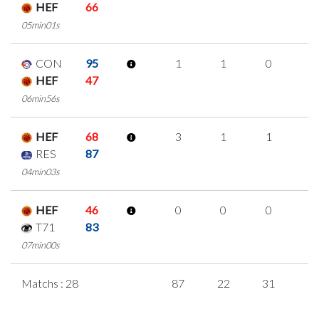
HEF
66
05min01s
CON
95
1
1
0
0
HEF
47
06min56s
HEF
68
3
1
1
0
RES
87
04min03s
HEF
46
0
0
0
0
T71
83
07min00s
Matchs : 28
87
22
31
1