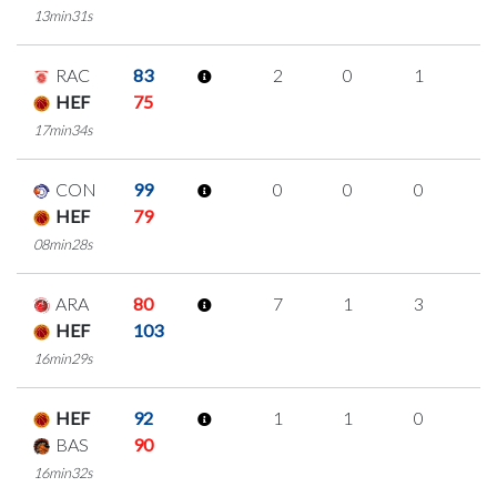
13min31s
RAC
83
2
0
1
0
HEF
75
17min34s
CON
99
0
0
0
0
HEF
79
08min28s
ARA
80
7
1
3
0
HEF
103
16min29s
HEF
92
1
1
0
0
BAS
90
16min32s