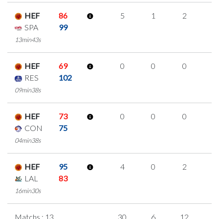
HEF
86
5
1
2
0
SPA
99
13min43s
HEF
69
0
0
0
0
RES
102
09min38s
HEF
73
0
0
0
0
CON
75
04min38s
HEF
95
4
0
2
0
LAL
83
16min30s
Matchs : 13
30
6
12
0