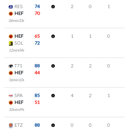
RES
74
2
0
1
0
HEF
70
06min33s
HEF
65
1
1
0
0
SOL
72
12min04s
T71
88
2
2
0
0
HEF
44
16min10s
SPA
85
4
2
1
0
HEF
51
10min49s
ETZ
88
0
0
0
0