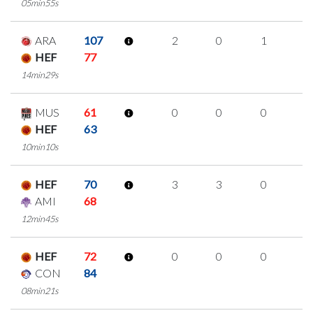
05min55s
ARA
107
2
0
1
0
HEF
77
14min29s
MUS
61
0
0
0
0
HEF
63
10min10s
HEF
70
3
3
0
0
AMI
68
12min45s
HEF
72
0
0
0
0
CON
84
08min21s