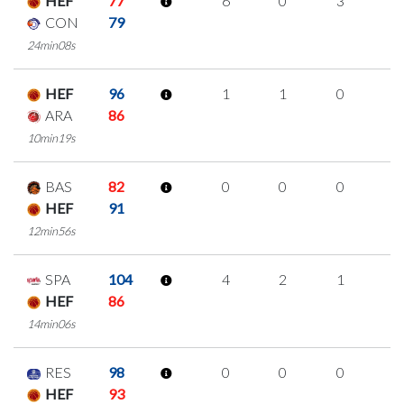
HEF
77
6
0
3
0
CON
79
24min08s
HEF
96
1
1
0
0
ARA
86
10min19s
BAS
82
0
0
0
0
HEF
91
12min56s
SPA
104
4
2
1
0
HEF
86
14min06s
RES
98
0
0
0
0
HEF
93