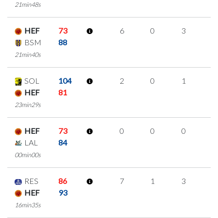
21min48s
HEF
73
6
0
3
0
BSM
88
21min40s
SOL
104
2
0
1
0
HEF
81
23min29s
HEF
73
0
0
0
0
LAL
84
00min00s
RES
86
7
1
3
0
HEF
93
16min35s