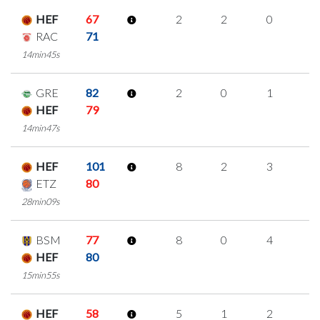
HEF
67
2
2
0
0
RAC
71
14min45s
GRE
82
2
0
1
0
HEF
79
14min47s
HEF
101
8
2
3
0
ETZ
80
28min09s
BSM
77
8
0
4
0
HEF
80
15min55s
HEF
58
5
1
2
0