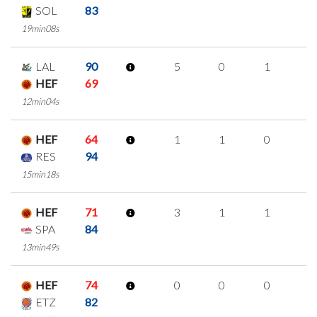
SOL
83
19min08s
LAL
90
5
0
1
1
HEF
69
12min04s
HEF
64
1
1
0
0
RES
94
15min18s
HEF
71
3
1
1
0
SPA
84
13min49s
HEF
74
0
0
0
0
ETZ
82