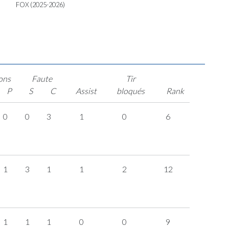
FOX (2025-2026)
ons
Faute
Tir
P
S
C
Assist
bloqués
Rank
0
0
3
1
0
6
1
3
1
1
2
12
1
1
1
0
0
9