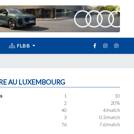
FLBB
RE AU LUXEMBOURG
s
1
10
2
20%
40
4/match
3
0.3/match
76
7.6/match