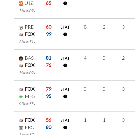
U18
65
18min09s
PRE
60
8
2
3
STAT
FOX
99
23min51s
BAS
81
4
0
2
STAT
FOX
76
19min09s
FOX
79
0
0
0
STAT
MES
95
07min55s
FOX
56
1
1
0
STAT
FRO
80
16min57s