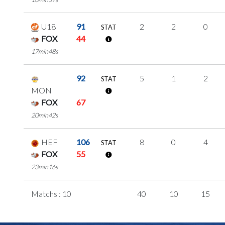
U18
91
2
2
0
STAT
FOX
44
17min48s
92
5
1
2
STAT
MON
FOX
67
20min42s
HEF
106
8
0
4
STAT
FOX
55
23min16s
Matchs : 10
40
10
15