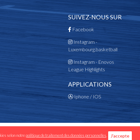
SUIVEZ-NOUS SUR
Facebook
Instagram -
Luxembourg.basketball
Instagram - Enovos
League Highlights
APPLICATIONS
Iphone / IOS
 données personnelles
okies selon notre
politique de traitement des données personnelles
.
J'accepte