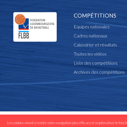
COMPÉTITIONS
Equipes nationales
Cadres nationaux
Calendrier et résultats
Toutes les vidéos
Liste des compétitions
Archives des compétitions
© Copyright flbb.lu 
Les cookies visent à rendre votre navigation plus efficace et à optimaliser le fonct