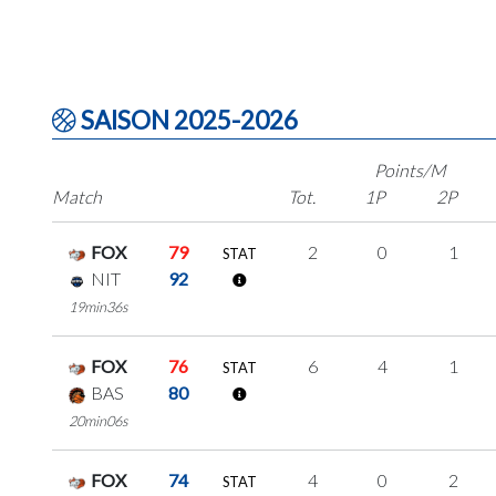
SAISON 2025-2026
Points/M
Match
Tot.
1P
2P
FOX
79
2
0
1
STAT
NIT
92
19min36s
FOX
76
6
4
1
STAT
BAS
80
20min06s
FOX
74
4
0
2
STAT