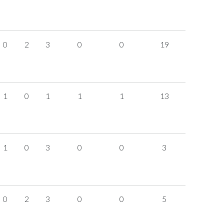
0
2
3
0
0
19
1
0
1
1
1
13
1
0
3
0
0
3
0
2
3
0
0
5