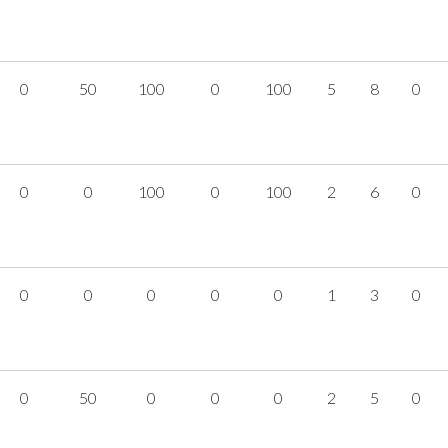
0
50
100
0
100
5
8
0
0
0
100
0
100
2
6
0
0
0
0
0
0
1
3
0
0
50
0
0
0
2
5
0