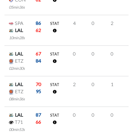
05min36s
SPA
86
4
0
2
0
STAT
LAL
62
10min28s
LAL
67
0
0
0
0
STAT
ETZ
84
02min30s
LAL
70
2
0
1
0
STAT
ETZ
95
08min36s
LAL
87
0
0
0
0
STAT
T71
66
00min53s