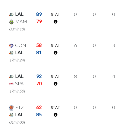
LAL
89
0
0
0
0
STAT
MAM
79
03min18s
CON
58
6
0
3
0
STAT
LAL
81
17min24s
LAL
92
8
0
4
0
STAT
SPA
70
17min59s
ETZ
62
0
0
0
0
STAT
LAL
85
01min00s