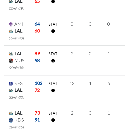
LAL
65
00min19s
AMI
64
0
0
0
0
STAT
LAL
60
09min40s
LAL
89
2
0
1
0
STAT
MUS
98
09min34s
RES
102
13
1
6
0
STAT
LAL
72
33min33s
LAL
73
2
0
1
0
STAT
KDS
91
18min15s