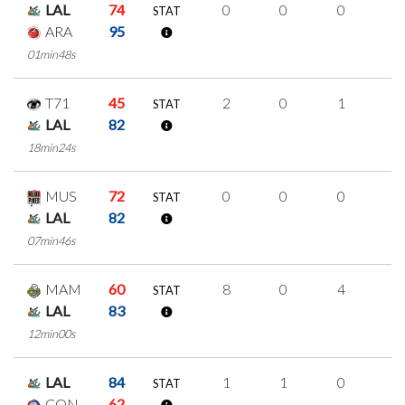
LAL
74
0
0
0
0
STAT
ARA
95
01min48s
T71
45
2
0
1
0
STAT
LAL
82
18min24s
MUS
72
0
0
0
0
STAT
LAL
82
07min46s
MAM
60
8
0
4
0
STAT
LAL
83
12min00s
LAL
84
1
1
0
0
STAT
CON
62