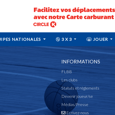
IPES NATIONALES
3 X 3
JOUER
INFORMATIONS
FLBB
Les clubs
Statuts et réglements
Devenir joueur/se
Médias/Presse
Ecrivez-nous