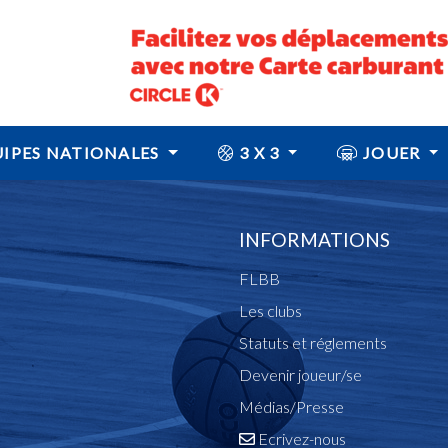
IPES NATIONALES
3 X 3
JOUER
INFORMATIONS
FLBB
Les clubs
Statuts et réglements
Devenir joueur/se
Médias/Presse
Ecrivez-nous