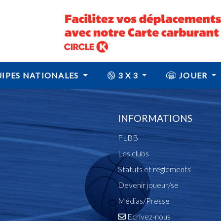
IPES NATIONALES
3 X 3
JOUER
INFORMATIONS
FLBB
Les clubs
Statuts et réglements
Devenir joueur/se
Médias/Presse
Ecrivez-nous