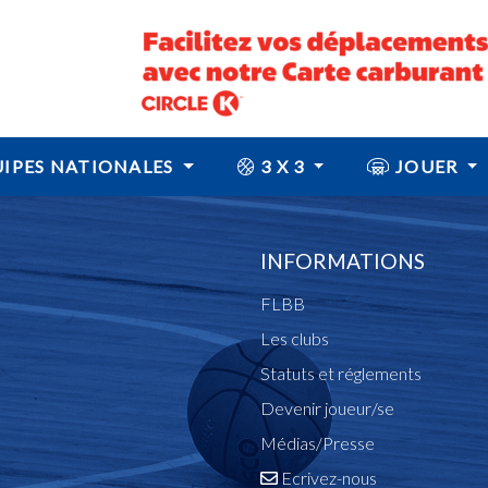
IPES NATIONALES
3 X 3
JOUER
INFORMATIONS
FLBB
Les clubs
Statuts et réglements
Devenir joueur/se
Médias/Presse
Ecrivez-nous