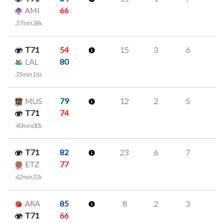
AMI
66
37min38s
T71
54
15
3
6
0
LAL
80
35min16s
MUS
79
12
2
5
0
T71
74
40min00s
T71
82
23
6
7
1
ETZ
77
42min33s
ARA
85
8
2
3
0
T71
66