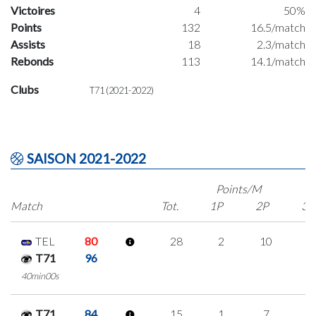
Victoires
4
50%
Points
132
16.5/match
Assists
18
2.3/match
Rebonds
113
14.1/match
Clubs
T71 (2021-2022)
SAISON 2021-2022
Points/M
Match
Tot.
1P
2P
3P
TEL
80
28
2
10
2
T71
96
40min00s
T71
84
15
1
7
0