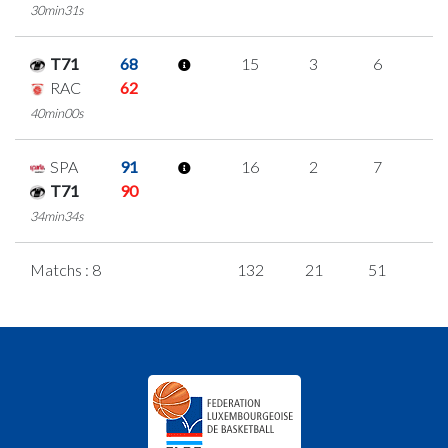
30min31s
T71
68
15
3
6
0
RAC
62
40min00s
SPA
91
16
2
7
0
T71
90
34min34s
Matchs : 8
132
21
51
3