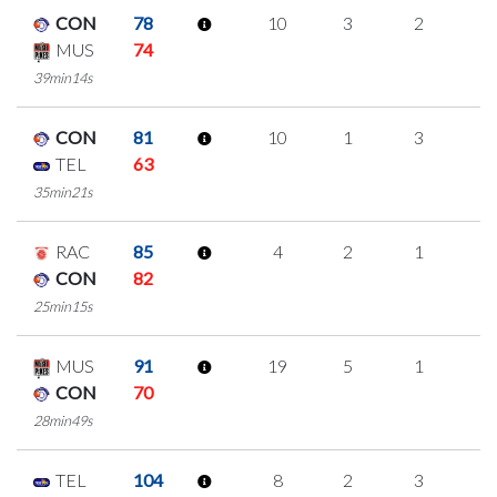
CON
78
10
3
2
1
MUS
74
39min14s
CON
81
10
1
3
1
TEL
63
35min21s
RAC
85
4
2
1
0
CON
82
25min15s
MUS
91
19
5
1
4
CON
70
28min49s
TEL
104
8
2
3
0