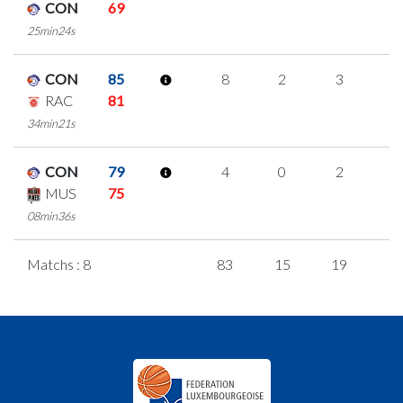
CON
69
25min24s
CON
85
8
2
3
0
RAC
81
34min21s
CON
79
4
0
2
0
MUS
75
08min36s
Matchs : 8
83
15
19
1