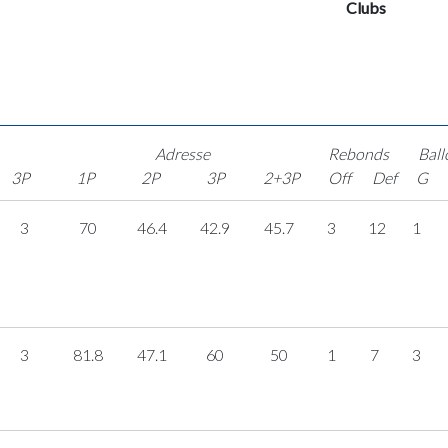
Clubs
Adresse
Rebonds
Ball
3P
1P
2P
3P
2+3P
Off
Def
G
3
70
46.4
42.9
45.7
3
12
1
3
81.8
47.1
60
50
1
7
3