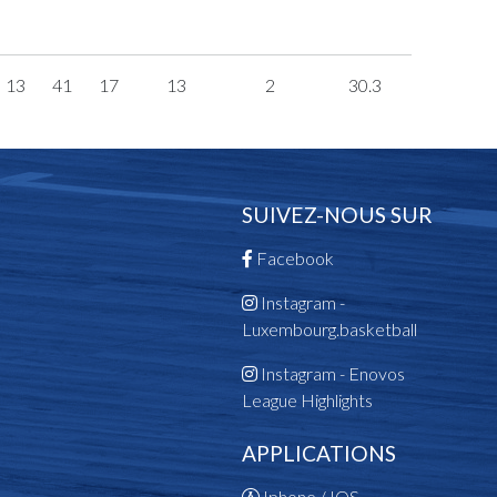
13
41
17
13
2
30.3
SUIVEZ-NOUS SUR
Facebook
Instagram -
Luxembourg.basketball
Instagram - Enovos
League Highlights
APPLICATIONS
Iphone / IOS