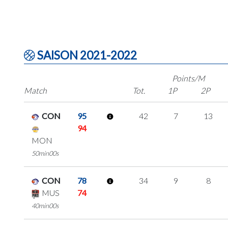
SAISON 2021-2022
Points/M
Match
Tot.
1P
2P
CON
95
42
7
13
94
MON
50min00s
CON
78
34
9
8
MUS
74
40min00s