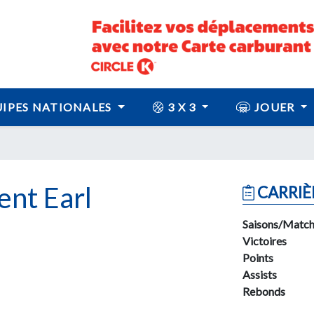
IPES NATIONALES
3 X 3
JOUER
nt Earl
CARRIÈ
Saisons/Match
Victoires
Points
Assists
Rebonds