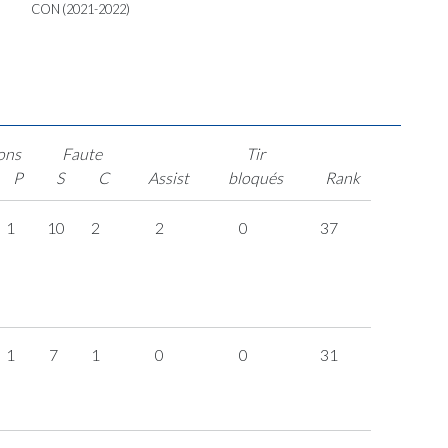
CON (2021-2022)
ons
Faute
Tir
P
S
C
Assist
bloqués
Rank
1
10
2
2
0
37
1
7
1
0
0
31