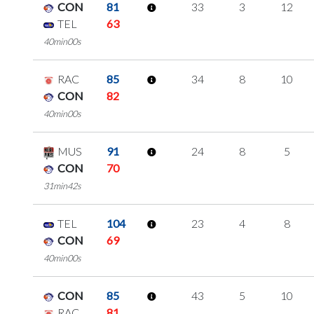
CON
81
33
3
12
TEL
63
40min00s
RAC
85
34
8
10
CON
82
40min00s
MUS
91
24
8
5
CON
70
31min42s
TEL
104
23
4
8
CON
69
40min00s
CON
85
43
5
10
RAC
81