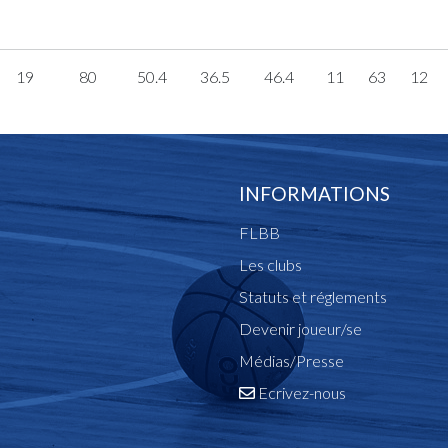
19
80
50.4
36.5
46.4
11
63
12
INFORMATIONS
FLBB
Les clubs
Statuts et réglements
Devenir joueur/se
Médias/Presse
Ecrivez-nous