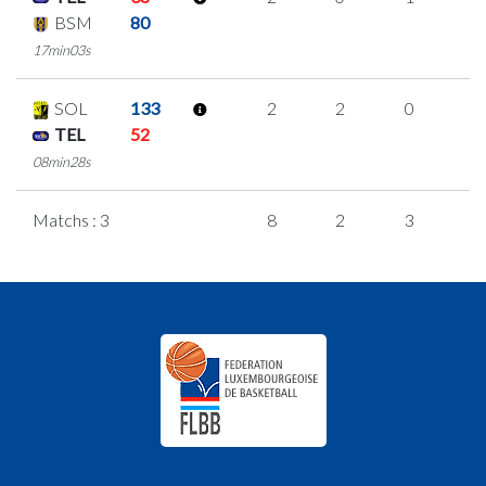
BSM
80
17min03s
SOL
133
2
2
0
0
TEL
52
08min28s
Matchs : 3
8
2
3
0