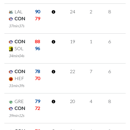
LAL
90
24
2
8
2
CON
79
37min37s
CON
88
19
1
6
2
SOL
96
34min04s
CON
78
22
7
6
1
HEF
70
31min39s
GRE
79
20
4
8
0
CON
72
39min12s