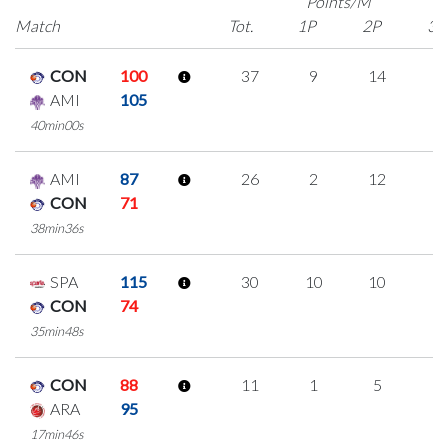
Points/M
Match
Tot.
1P
2P
3P
CON
100
37
9
14
0
AMI
105
40min00s
AMI
87
26
2
12
0
CON
71
38min36s
SPA
115
30
10
10
0
CON
74
35min48s
CON
88
11
1
5
0
ARA
95
17min46s