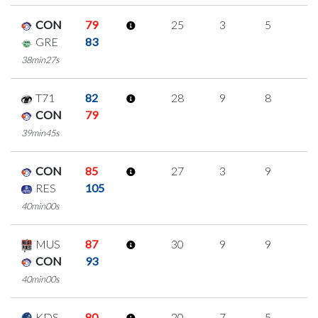
CON
79
25
3
5
4
GRE
83
38min27s
T71
82
28
9
8
1
CON
79
39min45s
CON
85
27
3
9
2
RES
105
40min00s
MUS
87
30
9
9
1
CON
93
40min00s
KDS
80
20
7
5
1