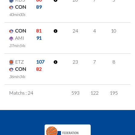
CON
89
40min00s
CON
81
24
4
10
0
AMI
91
37min54s
ETZ
107
23
7
8
0
CON
82
36min34s
Matchs : 24
593
122
195
2