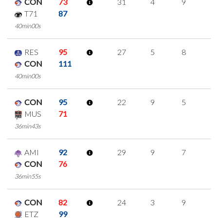
CON
73
31
4
9
3
T71
87
40min00s
RES
95
27
5
8
2
CON
111
40min00s
CON
95
22
9
5
1
MUS
71
36min43s
AMI
92
29
9
7
2
CON
76
36min55s
CON
82
24
3
9
1
ETZ
99