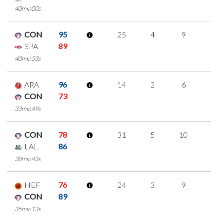
40min00s
CON
95
25
4
9
1
SPA
89
40min53s
ARA
96
14
2
6
0
CON
73
33min49s
CON
78
31
5
10
2
LAL
86
38min43s
HEF
76
24
3
9
1
CON
89
35min13s