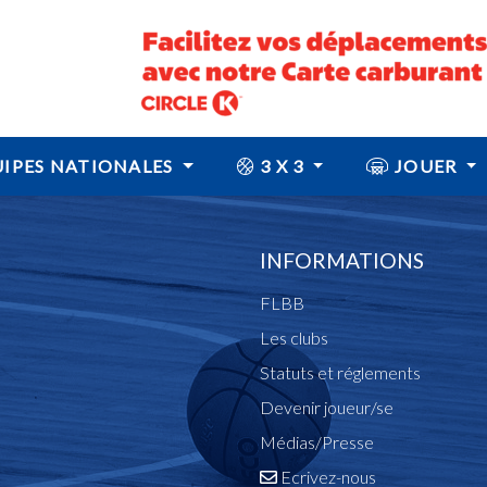
IPES NATIONALES
3 X 3
JOUER
INFORMATIONS
FLBB
Les clubs
Statuts et réglements
Devenir joueur/se
Médias/Presse
Ecrivez-nous