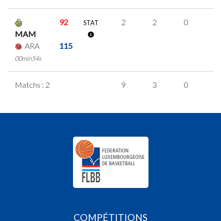
92
2
2
0
0
STAT
MAM
ARA
115
00min54s
Matchs : 2
9
3
0
2
COMPÉTITIONS