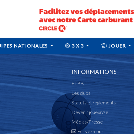
IPES NATIONALES
3 X 3
JOUER
INFORMATIONS
FLBB
Les clubs
Statuts et réglements
Devenir joueur/se
Médias/Presse
Ecrivez-nous