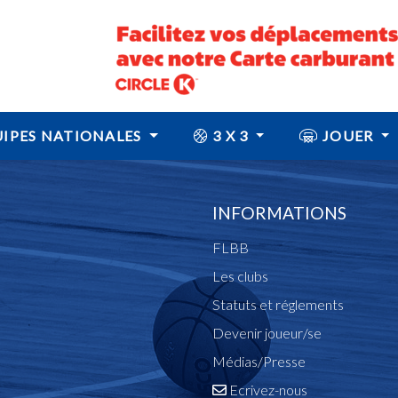
IPES NATIONALES
3 X 3
JOUER
INFORMATIONS
FLBB
Les clubs
Statuts et réglements
Devenir joueur/se
Médias/Presse
Ecrivez-nous