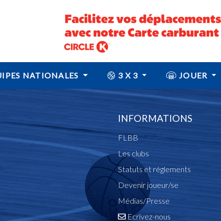
IPES NATIONALES
3 X 3
JOUER
INFORMATIONS
FLBB
Les clubs
Statuts et réglements
Devenir joueur/se
Médias/Presse
Ecrivez-nous