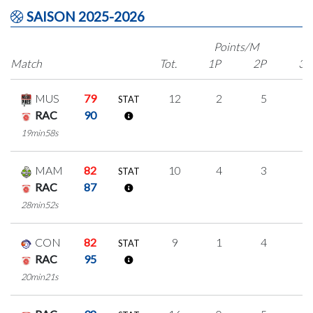
SAISON 2025-2026
Points/M
Match
Tot.
1P
2P
3P
MUS
79
12
2
5
0
STAT
RAC
90
19min58s
MAM
82
10
4
3
0
STAT
RAC
87
28min52s
CON
82
9
1
4
0
STAT
RAC
95
20min21s