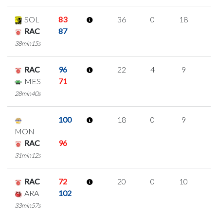
SOL
83
36
0
18
0
RAC
87
38min15s
RAC
96
22
4
9
0
MES
71
28min40s
100
18
0
9
0
MON
RAC
96
31min12s
RAC
72
20
0
10
0
ARA
102
33min57s