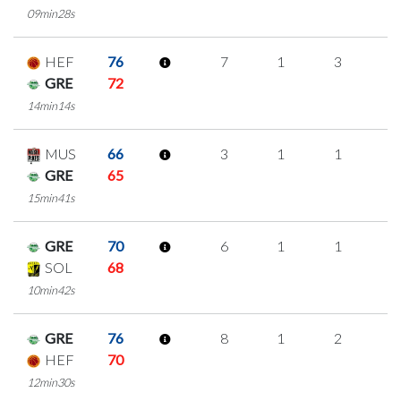
09min28s
HEF
76
7
1
3
0
GRE
72
14min14s
MUS
66
3
1
1
0
GRE
65
15min41s
GRE
70
6
1
1
1
SOL
68
10min42s
GRE
76
8
1
2
1
HEF
70
12min30s