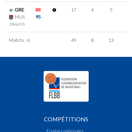
GRE
88
17
4
5
1
MUS
95
29min57s
Matchs : 6
49
8
13
5
COMPÉTITIONS
Equipes nationales