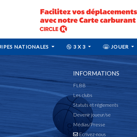
IPES NATIONALES
3 X 3
JOUER
INFORMATIONS
FLBB
Les clubs
Statuts et réglements
Devenir joueur/se
Médias/Presse
Ecrivez-nous