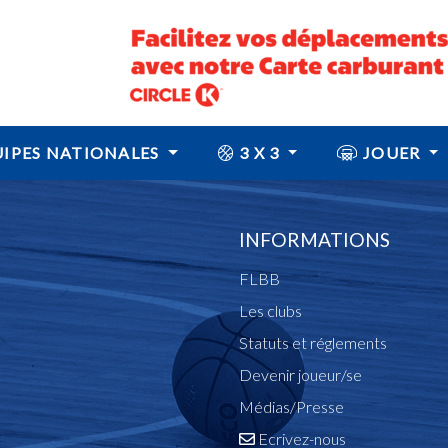
IPES NATIONALES
3 X 3
JOUER
INFORMATIONS
FLBB
Les clubs
Statuts et réglements
Devenir joueur/se
Médias/Presse
Ecrivez-nous