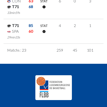
CON
63
6
0
3
0
STAT
T71
68
33min59s
T71
85
4
2
1
0
STAT
SPA
60
29min33s
Matchs : 23
259
45
101
4