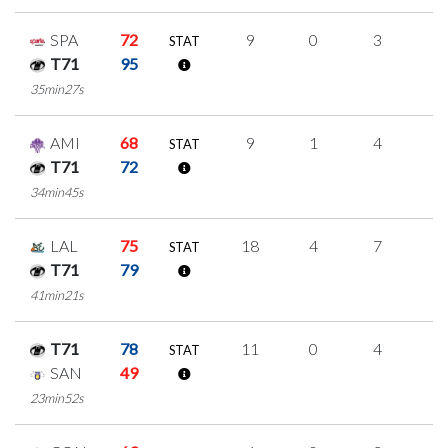
SPA
72
9
0
3
1
STAT
T71
95
35min27s
AMI
68
9
1
4
0
STAT
T71
72
34min45s
LAL
75
18
4
7
0
STAT
T71
79
41min21s
T71
78
11
0
4
1
STAT
SAN
49
23min52s