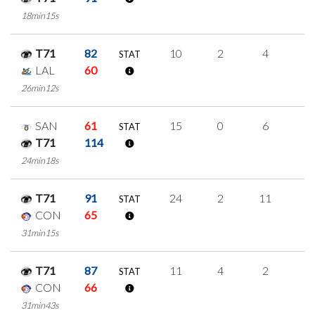
18min15s
T71
82
10
2
4
0
STAT
LAL
60
26min12s
SAN
61
15
0
6
1
STAT
T71
114
24min18s
T71
91
24
2
11
0
STAT
CON
65
31min15s
T71
87
11
4
2
1
STAT
CON
66
31min43s