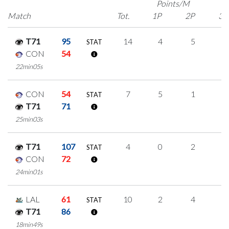
Points/M
Match
Tot.
1P
2P
3P
T71
95
14
4
5
0
STAT
CON
54
22min05s
CON
54
7
5
1
0
STAT
T71
71
25min03s
T71
107
4
0
2
0
STAT
CON
72
24min01s
LAL
61
10
2
4
0
STAT
T71
86
18min49s