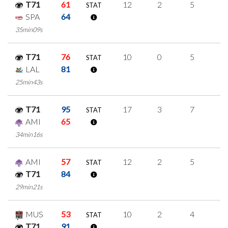
T71
61
12
2
5
0
STAT
SPA
64
35min09s
T71
76
10
0
5
0
STAT
LAL
81
25min43s
T71
95
17
3
7
0
STAT
AMI
65
34min16s
AMI
57
12
2
5
0
STAT
T71
84
29min21s
MUS
53
10
2
4
0
STAT
T71
91