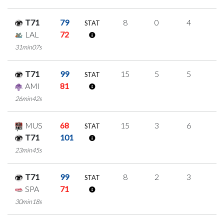
T71
79
8
0
4
0
STAT
LAL
72
31min07s
T71
99
15
5
5
0
STAT
AMI
81
26min42s
MUS
68
15
3
6
0
STAT
T71
101
23min45s
T71
99
8
2
3
0
STAT
SPA
71
30min18s