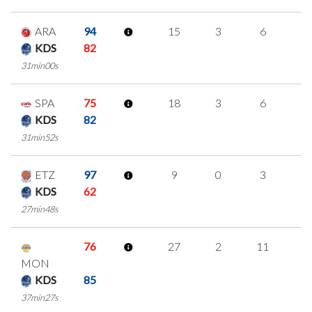
ARA
94
15
3
6
0
KDS
82
31min00s
SPA
75
18
3
6
1
KDS
82
31min52s
ETZ
97
9
0
3
1
KDS
62
27min48s
76
27
2
11
1
MON
KDS
85
37min27s