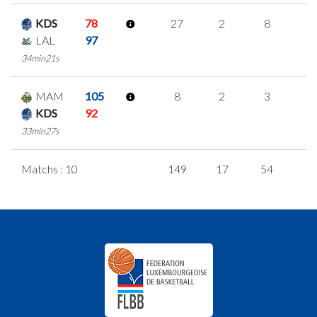
KDS
78
27
2
8
3
LAL
97
34min21s
MAM
105
8
2
3
0
KDS
92
33min27s
Matchs : 10
149
17
54
8