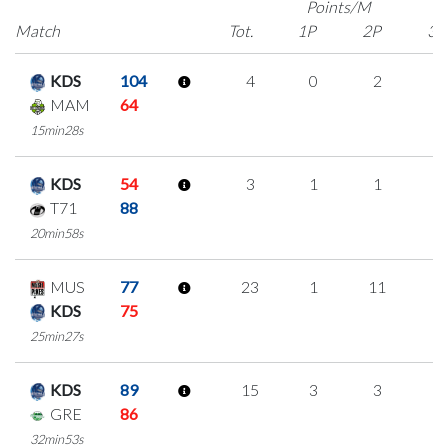
Points/M
Match
Tot.
1P
2P
3P
KDS
104
4
0
2
0
MAM
64
15min28s
KDS
54
3
1
1
0
T71
88
20min58s
MUS
77
23
1
11
0
KDS
75
25min27s
KDS
89
15
3
3
2
GRE
86
32min53s