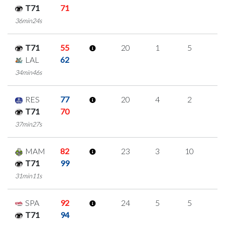
T71
71
36min24s
T71
55
20
1
5
3
LAL
62
34min46s
RES
77
20
4
2
4
T71
70
37min27s
MAM
82
23
3
10
0
T71
99
31min11s
SPA
92
24
5
5
3
T71
94