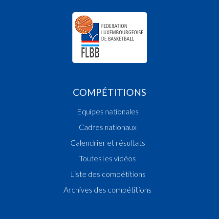
COMPÉTITIONS
Equipes nationales
Cadres nationaux
Calendrier et résultats
Toutes les vidéos
Liste des compétitions
Archives des compétitions