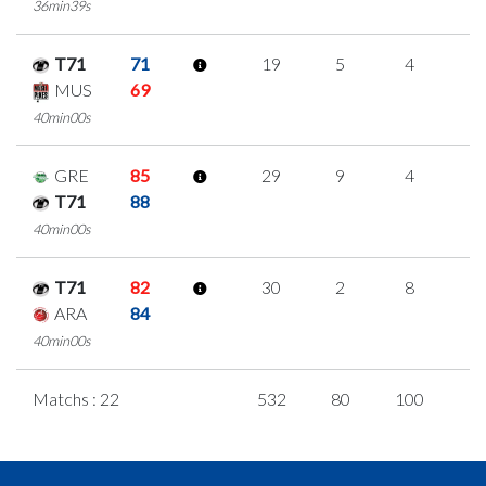
36min39s
T71
71
19
5
4
2
MUS
69
40min00s
GRE
85
29
9
4
4
T71
88
40min00s
T71
82
30
2
8
4
ARA
84
40min00s
Matchs : 22
532
80
100
8