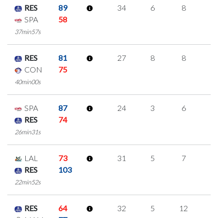
RES
89
34
6
8
4
SPA
58
37min57s
RES
81
27
8
8
1
CON
75
40min00s
SPA
87
24
3
6
3
RES
74
26min31s
LAL
73
31
5
7
4
RES
103
22min52s
RES
64
32
5
12
1