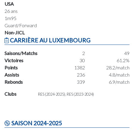
USA
26 ans
1m95
Guard/Forward
Non-JICL
CARRIÈRE AU LUXEMBOURG
Saisons/Matchs
2
49
Victoires
30
61.2%
Points
1382
28.2/match
Assists
236
4.8/match
Rebonds
339
6.9/match
Clubs
RES (2024-2025), RES (2023-2024)
SAISON 2024-2025