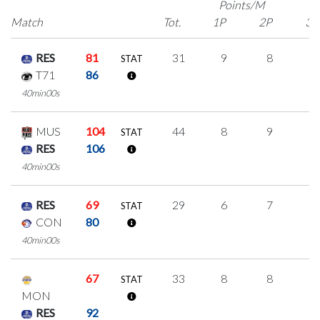
Points/M
Match
Tot.
1P
2P
3P
RES
81
31
9
8
2
STAT
T71
86
40min00s
MUS
104
44
8
9
6
STAT
RES
106
40min00s
RES
69
29
6
7
3
STAT
CON
80
40min00s
67
33
8
8
3
STAT
MON
RES
92