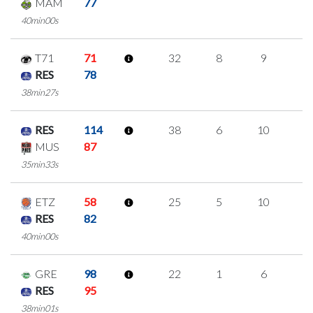
MAM
77
40min00s
T71
71
32
8
9
2
RES
78
38min27s
RES
114
38
6
10
4
MUS
87
35min33s
ETZ
58
25
5
10
0
RES
82
40min00s
GRE
98
22
1
6
3
RES
95
38min01s