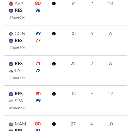
ARA
80
34
2
13
2
RES
98
39min04s
CON
99
30
6
6
4
RES
77
38min19s
RES
71
20
2
6
2
LAL
72
37min15s
RES
90
33
6
12
1
SPA
99
40min00s
MAM
80
27
4
10
1
RES
91