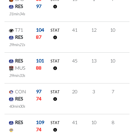
RES
97
31min34s
T71
104
41
12
10
3
STAT
RES
87
39min21s
RES
101
45
13
10
4
STAT
MUS
88
39min33s
CON
97
20
3
7
1
STAT
RES
74
40min00s
RES
109
41
10
8
5
STAT
74