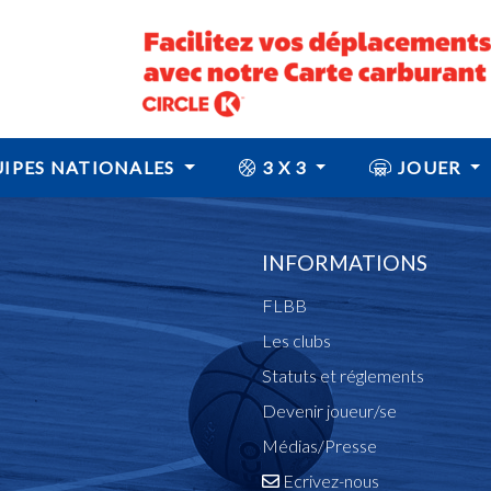
IPES NATIONALES
3 X 3
JOUER
INFORMATIONS
FLBB
Les clubs
Statuts et réglements
Devenir joueur/se
Médias/Presse
Ecrivez-nous