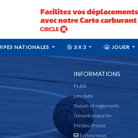
IPES NATIONALES
3 X 3
JOUER
INFORMATIONS
FLBB
Les clubs
Statuts et réglements
Devenir joueur/se
Médias/Presse
Ecrivez-nous