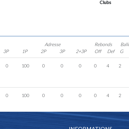
Clubs
Adresse
Rebonds
Ball
3P
1P
2P
3P
2+3P
Off
Def
G
0
100
0
0
0
0
4
2
0
100
0
0
0
0
4
2
INFORMATIONS