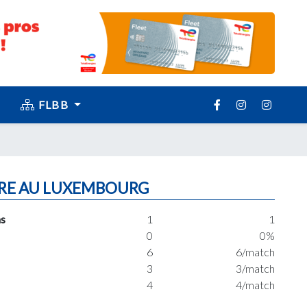
FLBB
RE AU LUXEMBOURG
s
1
1
0
0%
6
6/match
3
3/match
4
4/match