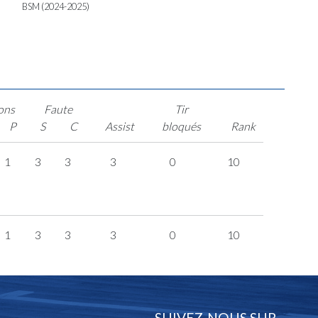
BSM (2024-2025)
ons
Faute
Tir
P
S
C
Assist
bloqués
Rank
1
3
3
3
0
10
1
3
3
3
0
10
SUIVEZ-NOUS SUR