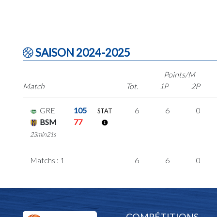
SAISON 2024-2025
Points/M
Match
Tot.
1P
2P
GRE
105
6
6
0
STAT
BSM
77
23min21s
Matchs : 1
6
6
0
COMPÉTITIONS