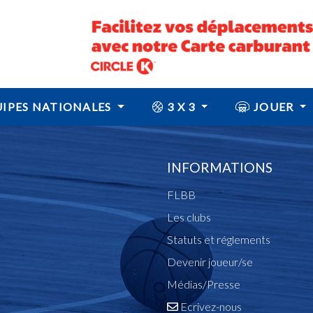
IPES NATIONALES
3 X 3
JOUER
INFORMATIONS
FLBB
Les clubs
Statuts et réglements
Devenir joueur/se
Médias/Presse
Ecrivez-nous