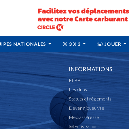
IPES NATIONALES
3 X 3
JOUER
INFORMATIONS
FLBB
Les clubs
Statuts et réglements
Devenir joueur/se
Médias/Presse
Ecrivez-nous