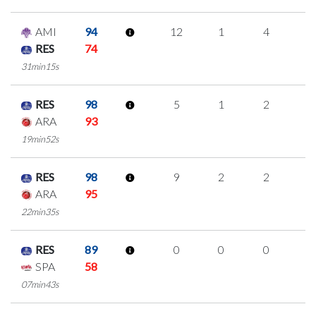
AMI
94
12
1
4
1
RES
74
31min15s
RES
98
5
1
2
0
ARA
93
19min52s
RES
98
9
2
2
1
ARA
95
22min35s
RES
89
0
0
0
0
SPA
58
07min43s