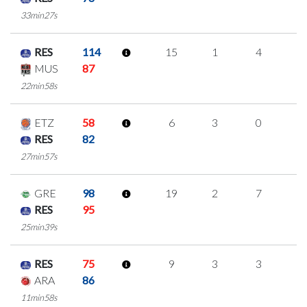
33min27s
RES
114
15
1
4
2
MUS
87
22min58s
ETZ
58
6
3
0
1
RES
82
27min57s
GRE
98
19
2
7
1
RES
95
25min39s
RES
75
9
3
3
0
ARA
86
11min58s