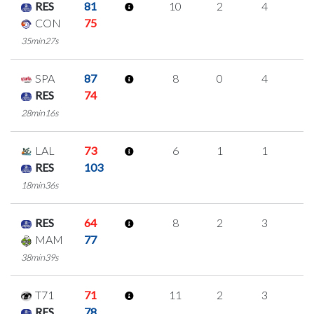
RES
81
10
2
4
0
CON
75
35min27s
SPA
87
8
0
4
0
RES
74
28min16s
LAL
73
6
1
1
1
RES
103
18min36s
RES
64
8
2
3
0
MAM
77
38min39s
T71
71
11
2
3
1
RES
78