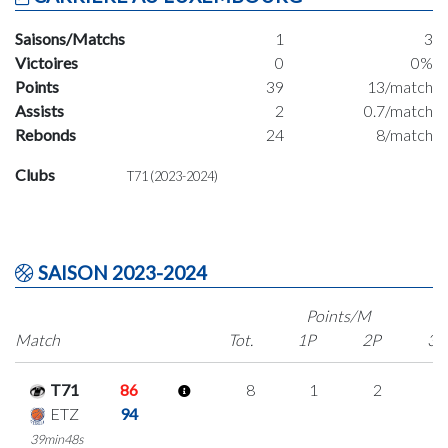
Saisons/Matchs
1
3
Victoires
0
0%
Points
39
13/match
Assists
2
0.7/match
Rebonds
24
8/match
Clubs
T71 (2023-2024)
SAISON 2023-2024
Points/M
Match
Tot.
1P
2P
3P
T71
86
8
1
2
1
ETZ
94
39min48s