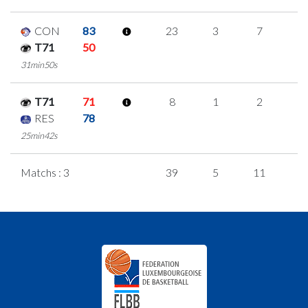
CON
83
23
3
7
2
T71
50
31min50s
T71
71
8
1
2
1
RES
78
25min42s
Matchs : 3
39
5
11
4