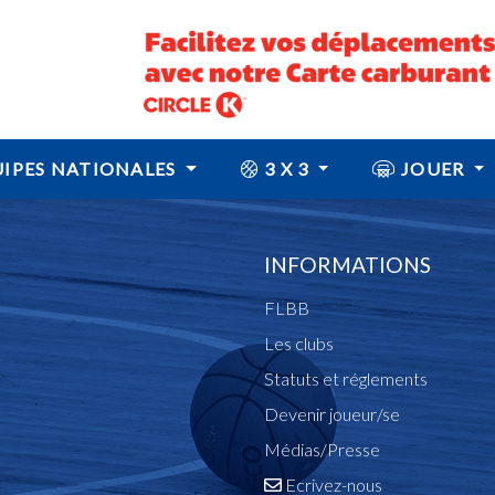
IPES NATIONALES
3 X 3
JOUER
INFORMATIONS
FLBB
Les clubs
Statuts et réglements
Devenir joueur/se
Médias/Presse
Ecrivez-nous