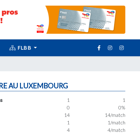
FLBB
RE AU LUXEMBOURG
s
1
1
0
0%
14
14/match
1
1/match
4
4/match