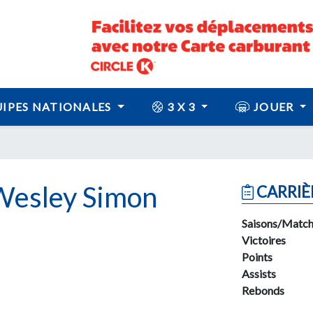
IPES NATIONALES
3 X 3
JOUER
esley Simon
CARRIÈ
Saisons/Match
Victoires
Points
Assists
Rebonds