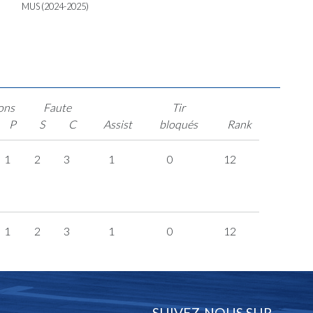
MUS (2024-2025)
ons
Faute
Tir
P
S
C
Assist
bloqués
Rank
1
2
3
1
0
12
1
2
3
1
0
12
SUIVEZ-NOUS SUR