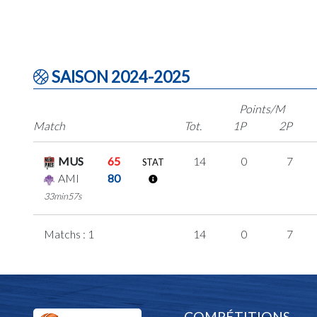
SAISON 2024-2025
Points/M
Match
Tot.
1P
2P
MUS
65
14
0
7
STAT
AMI
80
33min57s
Matchs : 1
14
0
7
COMPÉTITIONS