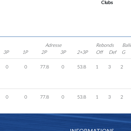
Clubs
Adresse
Rebonds
Ball
3P
1P
2P
3P
2+3P
Off
Def
G
0
0
77.8
0
53.8
1
3
2
0
0
77.8
0
53.8
1
3
2
INFORMATIONS