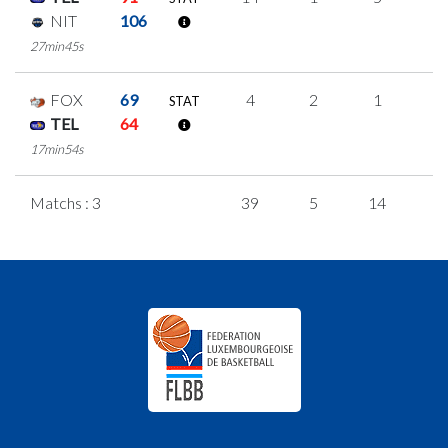
NIT
106
27min45s
FOX
69
4
2
1
0
STAT
TEL
64
17min54s
Matchs : 3
39
5
14
2