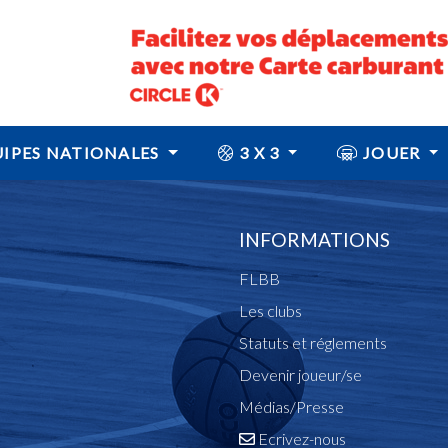
IPES NATIONALES
3 X 3
JOUER
INFORMATIONS
FLBB
Les clubs
Statuts et réglements
Devenir joueur/se
Médias/Presse
Ecrivez-nous