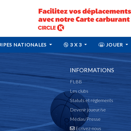
IPES NATIONALES
3 X 3
JOUER
INFORMATIONS
FLBB
Les clubs
Statuts et réglements
Devenir joueur/se
Médias/Presse
Ecrivez-nous