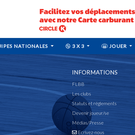
IPES NATIONALES
3 X 3
JOUER
INFORMATIONS
FLBB
Les clubs
Statuts et réglements
Devenir joueur/se
Médias/Presse
Ecrivez-nous