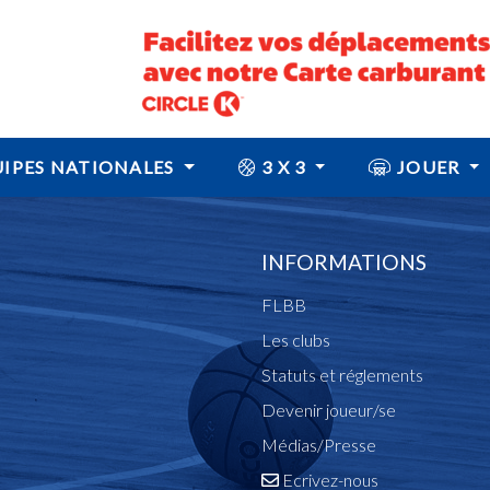
IPES NATIONALES
3 X 3
JOUER
INFORMATIONS
FLBB
Les clubs
Statuts et réglements
Devenir joueur/se
Médias/Presse
Ecrivez-nous